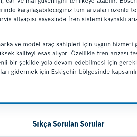
, can ve mal güvenliğini tehlikeye atabilir. Bosc
rinde karşılaşabileceğiniz tüm arızaları özenle t
vis altyapısı sayesinde fren sistemi kaynaklı arıza
rka ve model araç sahipleri için uygun hizmeti 
ksek kaliteyi esas alıyor. Özellikle fren arızası te
nli bir şekilde yola devam edebilmesi için gerekli
ları gidermek için Eskişehir bölgesinde kapsaml
Sıkça Sorulan Sorular