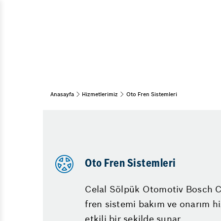
Katalizö
Araç Bakım & Onarım
Araba N
Muayene ve Bakım
15 Adım Kontrol
Triger K
Bahar Bakımı
Eskişeh
Kış Bakımı
Abs Arız
Periyodik Bakım
Anasayfa
Hizmetlerimiz
Oto Fren Sistemleri
Mazot Fi
Oto Fren Sistemleri
Silecek
Fren Onarımı
Elektrik
Fren İnovasyonları
Turbo R
Oto Fren Sistemleri
Dizel A
Fren Bal
Celal Sölpük Otomotiv Bosch C
fren sistemi bakım ve onarım hi
etkili bir şekilde sunar.