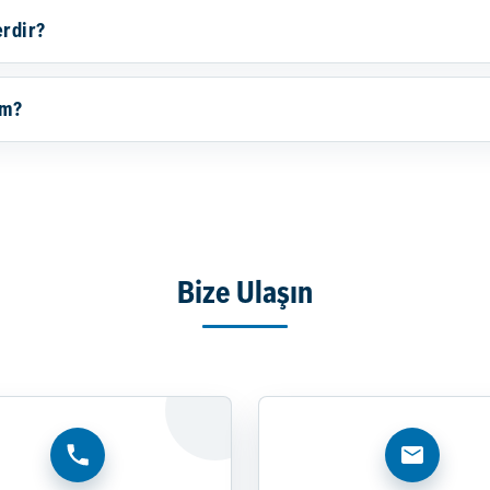
erdir?
ım?
Bize Ulaşın