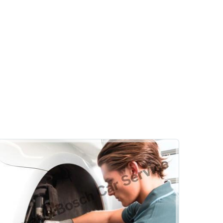
Kaporta
Boya
Pasta Cila
ri
Celal Sölpük Otomotiv
Diğer Hizmetler
Lastik
Klima
Emniyet Sistemleri
Oto Muayene ve Bakım
Hizmetlerimiz
ri
Rehber